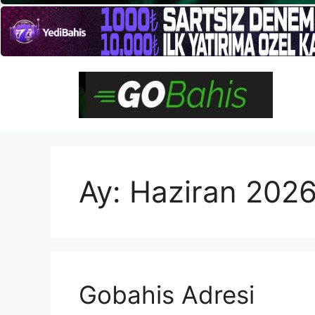
İçeriğe
atla
Ay:
Haziran 202
Gobahis Adresi