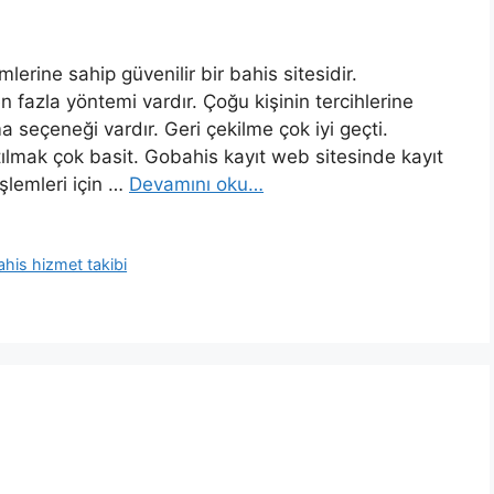
erine sahip güvenilir bir bahis sitesidir.
 fazla yöntemi vardır. Çoğu kişinin tercihlerine
a seçeneği vardır. Geri çekilme çok iyi geçti.
ılmak çok basit. Gobahis kayıt web sitesinde kayıt
şlemleri için …
Devamını oku…
his hizmet takibi