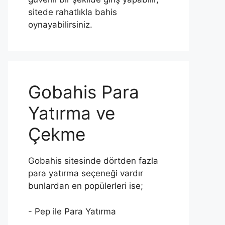
sitede rahatlıkla bahis
oynayabilirsiniz.
Gobahis Para
Yatırma ve
Çekme
Gobahis sitesinde dörtden fazla
para yatırma seçeneği vardır
bunlardan en popülerleri ise;
- Pep ile Para Yatırma