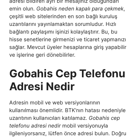
adresi bildiren ayrı bir mesajınız olduğundan
emin olun.
Gobahis neden kapalı para çekmek
,
çeşitli web sitelerinden en son bağlı kuruluş
uzantılarını yayınlamaktan sorumludur. Hızlı
bağlantı paylaşımı işinizi kolaylaştırır. Bu, bu
hisse senetlerine girmenizi ve ticaret yapmanızı
sağlar. Mevcut üyeler hesaplarına giriş yapabilir
ve işlerine geri dönebilirler.
Gobahis Cep Telefonu
Adresi Nedir
Adresin mobil ve web versiyonlarının
kullanılması önemlidir. BTK’nın hatası nedeniyle
uzantının kullanıcıları katılamaz.
Gobahis cep
telefonu adresi nedir
mobil versiyonuyla
ilgileniyorsanız, lütfen önce adresi bulun. Doğru