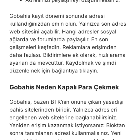
Adresinizi paylaşmayı düşünmelisiniz.
Gobahis kayıt dönemi sonunda adresi
kullandığınızdan emin olun. Yalnızca son adres
web sitesini açabilir. Hangi adresler sosyal
ağlarda ve forumlarda paylaşılır. En son
gelişmeleri keşfedin. Reklamlara erişimden
daha fazlası. Bildirimlere ek olarak, hızlı arama
ayarları da mevcuttur. Kaydolmak ve şimdi
düzenlemek için bağlantıya tıklayın.
Gobahis Neden Kapalı Para Çekmek
Gobahis, bazen BTK’nın önüne çıkan yasadışı
bahis sitelerinden biridir. Yalnızca adresleri
engellenen web sitelerine bağlanabilirsiniz.
Yeniden erişim kazanmak istiyorsanız: Bloktan
sonra tanımlanan adresi kullanmalısınız. Yeni