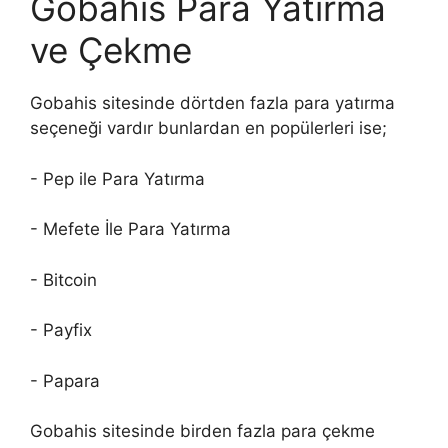
Gobahis Para Yatırma
ve Çekme
Gobahis sitesinde dörtden fazla para yatırma
seçeneği vardır bunlardan en popülerleri ise;
- Pep ile Para Yatırma
- Mefete İle Para Yatırma
- Bitcoin
- Payfix
- Papara
Gobahis sitesinde birden fazla para çekme