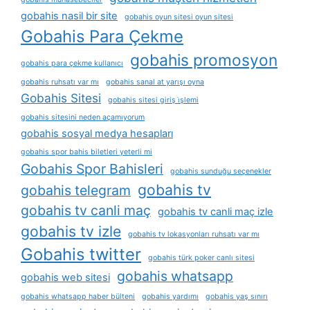
gobahis nasil bir site
gobahis oyun sitesi oyun sitesi
Gobahis Para Çekme
gobahis promosyon
gobahis para çekme kullanıcı
gobahis ruhsatı var mı
gobahis sanal at yarışı oyna
Gobahis Sitesi
gobahis sitesi giriş i̇şlemi
gobahis sitesini neden açamıyorum
gobahis sosyal medya hesapları
gobahis spor bahis biletleri yeterli mi
Gobahis Spor Bahisleri
gobahis sunduğu seçenekler
gobahis tv
gobahis telegram
gobahis tv canli maç
gobahis tv canli maç izle
gobahis tv izle
gobahis tv lokasyonları ruhsatı var mı
Gobahis twitter
gobahis türk poker canlı sitesi
gobahis whatsapp
gobahis web sitesi
gobahis whatsapp haber bülteni
gobahis yardımı
gobahis yaş sınırı