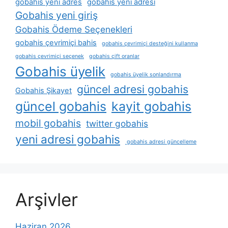
gobahis yeni adres
gobahis yeni adresi
Gobahis yeni giriş
Gobahis Ödeme Seçenekleri
gobahis çevrimiçi bahis
gobahis çevrimiçi desteğini kullanma
gobahis çevrimiçi seçenek
gobahis çift oranlar
Gobahis üyelik
gobahis üyelik sonlandırma
güncel adresi gobahis
Gobahis Şikayet
güncel gobahis
kayit gobahis
mobil gobahis
twitter gobahis
yeni adresi gobahis
gobahis adresi güncelleme
Arşivler
Haziran 2026