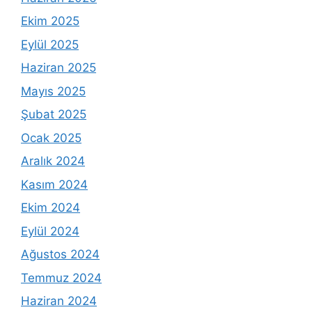
Ekim 2025
Eylül 2025
Haziran 2025
Mayıs 2025
Şubat 2025
Ocak 2025
Aralık 2024
Kasım 2024
Ekim 2024
Eylül 2024
Ağustos 2024
Temmuz 2024
Haziran 2024