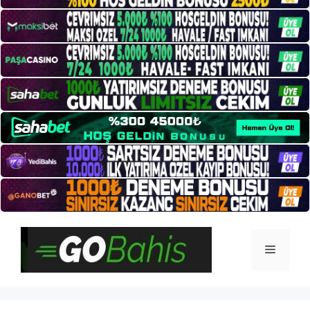
İçeriğe
atla
Menü