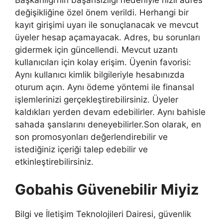
Başkanlığı’nın başarısızlığı nedeniyle hızlı adres
değişikliğine özel önem verildi. Herhangi bir
kayıt girişimi uyarı ile sonuçlanacak ve mevcut
üyeler hesap açamayacak. Adres, bu sorunları
gidermek için güncellendi. Mevcut uzantı
kullanıcıları için kolay erişim. Üyenin favorisi:
Aynı kullanıcı kimlik bilgileriyle hesabınızda
oturum açın. Aynı ödeme yöntemi ile finansal
işlemlerinizi gerçekleştirebilirsiniz. Üyeler
kaldıkları yerden devam edebilirler. Aynı bahisle
sahada şanslarını deneyebilirler.Son olarak, en
son promosyonları değerlendirebilir ve
istediğiniz içeriği talep edebilir ve
etkinleştirebilirsiniz.
Gobahis Güvenebilir Miyiz
Bilgi ve İletişim Teknolojileri Dairesi, güvenlik