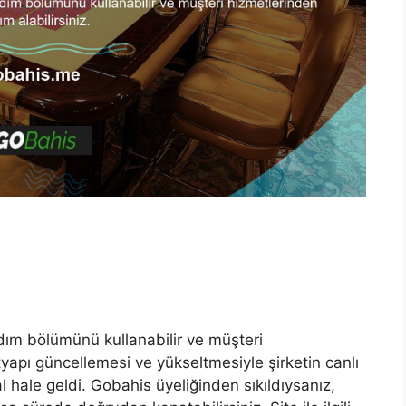
ım bölümünü kullanabilir ve müşteri
tyapı güncellemesi ve yükseltmesiyle şirketin canlı
 hale geldi. Gobahis üyeliğinden sıkıldıysanız,