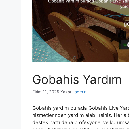
Gobahis Yardım
Ekim 11, 2025
Yazarı:
admin
Gobahis yardım burada Gobahis Live Yard
hizmetlerinden yardım alabilirsiniz. Her al
destek hattı daha profesyonel ve kurumsal