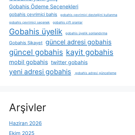
Gobahis Ödeme Seçenekleri
gobahis çevrimiçi bahis
gobahis çevrimiçi desteğini kullanma
gobahis çevrimiçi seçenek
gobahis çift oranlar
Gobahis üyelik
gobahis üyelik sonlandırma
güncel adresi gobahis
Gobahis Şikayet
güncel gobahis
kayit gobahis
mobil gobahis
twitter gobahis
yeni adresi gobahis
gobahis adresi güncelleme
Arşivler
Haziran 2026
Ekim 2025