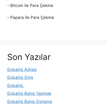
- Bitcoin ile Para Çekme
- Papara ile Para Çekme
Son Yazılar
Gobahis Adresi
Gobahis Giriş
Gobahis
Gobahis Bahis Yapmak
Gobahis Bahis Oynama