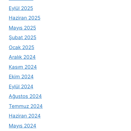
Eylül 2025
Haziran 2025
Mayıs 2025
Şubat 2025
Ocak 2025
Aralık 2024
Kasım 2024
Ekim 2024
Eylül 2024
Ağustos 2024
Temmuz 2024
Haziran 2024
Mayıs 2024