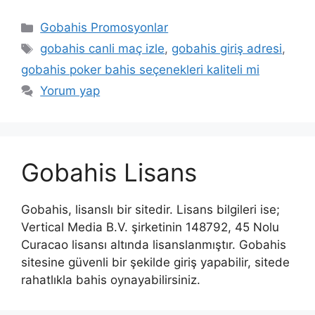
Kategoriler
Gobahis Promosyonlar
Etiketler
gobahis canli maç izle
,
gobahis giriş adresi
,
gobahis poker bahis seçenekleri kaliteli mi
Yorum yap
Gobahis Lisans
Gobahis, lisanslı bir sitedir. Lisans bilgileri ise;
Vertical Media B.V. şirketinin 148792, 45 Nolu
Curacao lisansı altında lisanslanmıştır. Gobahis
sitesine güvenli bir şekilde giriş yapabilir, sitede
rahatlıkla bahis oynayabilirsiniz.