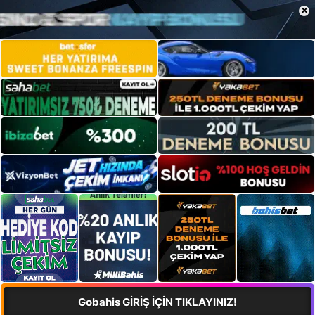
×
Gobahis GİRİŞ İÇİN TIKLAYINIZ!