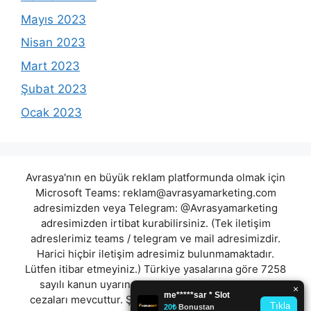
Mayıs 2023
Nisan 2023
Mart 2023
Şubat 2023
Ocak 2023
Avrasya'nın en büyük reklam platformunda olmak için
Microsoft Teams:
reklam@avrasyamarketing.com
adresimizden veya Telegram: @Avrasyamarketing
adresimizden irtibat kurabilirsiniz. (Tek iletişim
adreslerimiz teams / telegram ve mail adresimizdir.
Harici hiçbir iletişim adresimiz bulunmamaktadır.
Lütfen itibar etmeyiniz.) Türkiye yasalarına göre 7258
sayılı kanun uyarınca yasa dışı bahis oynamanın
cezaları mevcuttur. Şu an bulunduğunuz site hiç bir