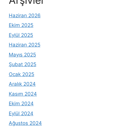
Haziran 2026
Ekim 2025
Eylül 2025
Haziran 2025
Mayıs 2025
Şubat 2025
Ocak 2025
Aralık 2024
Kasım 2024
Ekim 2024
Eylül 2024
Ağustos 2024