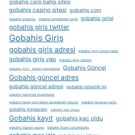
gobahis canlı bahis sitesi
gobahis casino sitesi
gobahis com
gobahis girisi
gobahis egzersiz
gobahis engellenen sayfa
gobahis giris twitter
Gobahis Giriş
gobahis giriş adresi
gobahis giriş sorunu nedir
gobahis giriş yap
gobahis giriş yardımı
Gobahis Güncel
gobahis giriş adresi güncelleme
Gobahis güncel adres
gobahis güncel adresi
gobahis güvenlir mi
gobahis hakkında i̇ncelemeler
gobahis hangi spor bahis seçenekleri mevcut
gobahis heyecan verici
gobahis instagram
gobahis kart oyunu
Gobahis kayıt
gobahis kaç oldu
gobahis lisanslı casino
gobahis lisans sorumluluğu
gobahis maç izle