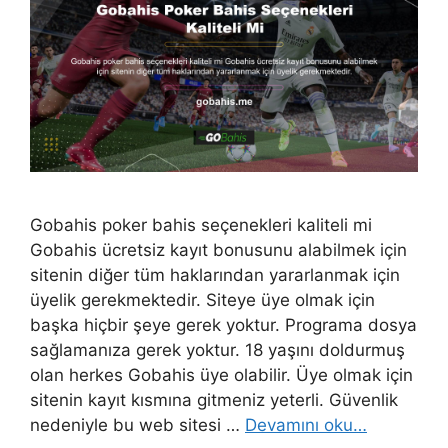
Gobahis poker bahis seçenekleri kaliteli mi
Gobahis ücretsiz kayıt bonusunu alabilmek için
sitenin diğer tüm haklarından yararlanmak için
üyelik gerekmektedir. Siteye üye olmak için
başka hiçbir şeye gerek yoktur. Programa dosya
sağlamanıza gerek yoktur. 18 yaşını doldurmuş
olan herkes Gobahis üye olabilir. Üye olmak için
sitenin kayıt kısmına gitmeniz yeterli. Güvenlik
nedeniyle bu web sitesi …
Devamını oku…