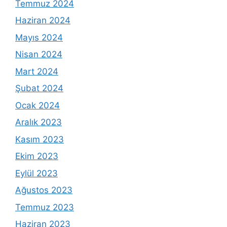
Temmuz 2024
Haziran 2024
Mayıs 2024
Nisan 2024
Mart 2024
Şubat 2024
Ocak 2024
Aralık 2023
Kasım 2023
Ekim 2023
Eylül 2023
Ağustos 2023
Temmuz 2023
Haziran 2023