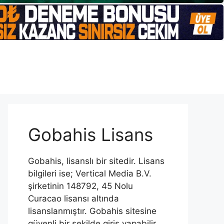
Gobahis Lisans
Gobahis, lisanslı bir sitedir. Lisans
bilgileri ise; Vertical Media B.V.
şirketinin 148792, 45 Nolu
Curacao lisansı altında
lisanslanmıştır. Gobahis sitesine
güvenli bir şekilde giriş yapabilir,