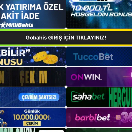
Gobahis GİRİŞ İÇİN TIKLAYINIZ!