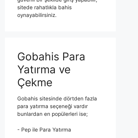
sitede rahatlıkla bahis
oynayabilirsiniz.
Gobahis Para
Yatırma ve
Çekme
Gobahis sitesinde dörtden fazla
para yatırma seçeneği vardır
bunlardan en popülerleri ise;
- Pep ile Para Yatırma