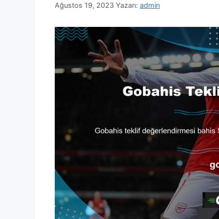
Ağustos 19, 2023
Yazarı:
admin