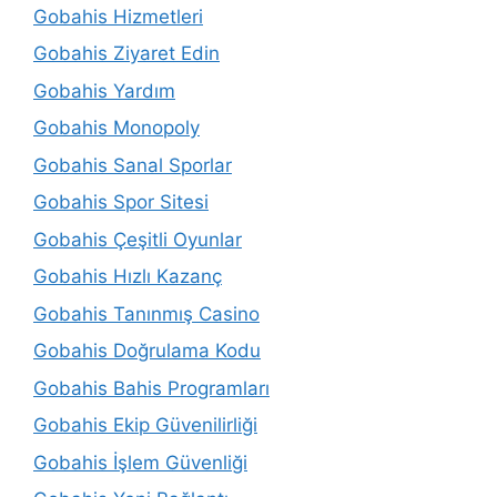
Gobahis Hizmetleri
Gobahis Ziyaret Edin
Gobahis Yardım
Gobahis Monopoly
Gobahis Sanal Sporlar
Gobahis Spor Sitesi
Gobahis Çeşitli Oyunlar
Gobahis Hızlı Kazanç
Gobahis Tanınmış Casino
Gobahis Doğrulama Kodu
Gobahis Bahis Programları
Gobahis Ekip Güvenilirliği
Gobahis İşlem Güvenliği