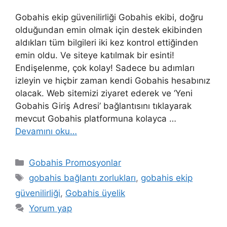
Gobahis ekip güvenilirliği Gobahis ekibi, doğru
olduğundan emin olmak için destek ekibinden
aldıkları tüm bilgileri iki kez kontrol ettiğinden
emin oldu. Ve siteye katılmak bir esinti!
Endişelenme, çok kolay! Sadece bu adımları
izleyin ve hiçbir zaman kendi Gobahis hesabınız
olacak. Web sitemizi ziyaret ederek ve ‘Yeni
Gobahis Giriş Adresi’ bağlantısını tıklayarak
mevcut Gobahis platformuna kolayca …
Devamını oku…
Kategoriler
Gobahis Promosyonlar
Etiketler
gobahis bağlantı zorlukları
,
gobahis ekip
güvenilirliği
,
Gobahis üyelik
Yorum yap