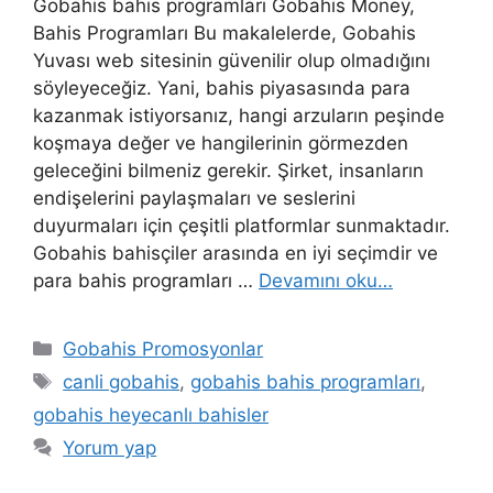
Gobahis bahis programları Gobahis Money,
Bahis Programları Bu makalelerde, Gobahis
Yuvası web sitesinin güvenilir olup olmadığını
söyleyeceğiz. Yani, bahis piyasasında para
kazanmak istiyorsanız, hangi arzuların peşinde
koşmaya değer ve hangilerinin görmezden
geleceğini bilmeniz gerekir. Şirket, insanların
endişelerini paylaşmaları ve seslerini
duyurmaları için çeşitli platformlar sunmaktadır.
Gobahis bahisçiler arasında en iyi seçimdir ve
para bahis programları …
Devamını oku…
Kategoriler
Gobahis Promosyonlar
Etiketler
canli gobahis
,
gobahis bahis programları
,
gobahis heyecanlı bahisler
Yorum yap