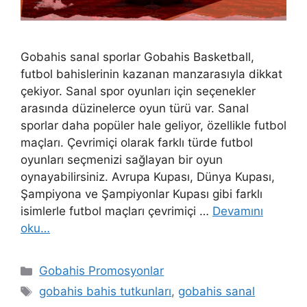
Gobahis sanal sporlar Gobahis Basketball,
futbol bahislerinin kazanan manzarasıyla dikkat
çekiyor. Sanal spor oyunları için seçenekler
arasında düzinelerce oyun türü var. Sanal
sporlar daha popüler hale geliyor, özellikle futbol
maçları. Çevrimiçi olarak farklı türde futbol
oyunları seçmenizi sağlayan bir oyun
oynayabilirsiniz. Avrupa Kupası, Dünya Kupası,
Şampiyona ve Şampiyonlar Kupası gibi farklı
isimlerle futbol maçları çevrimiçi …
Devamını
oku…
Kategoriler
Gobahis Promosyonlar
Etiketler
gobahis bahis tutkunları
,
gobahis sanal