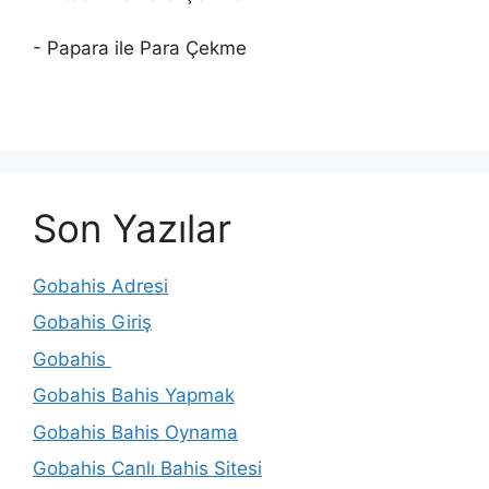
- Papara ile Para Çekme
Son Yazılar
Gobahis Adresi
Gobahis Giriş
Gobahis
Gobahis Bahis Yapmak
Gobahis Bahis Oynama
Gobahis Canlı Bahis Sitesi