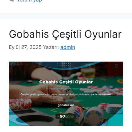
Gobahis Çeşitli Oyunlar
Eylül 27, 2025
Yazarı:
admin