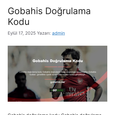
Gobahis Doğrulama
Kodu
Eylül 17, 2025
Yazarı:
admin