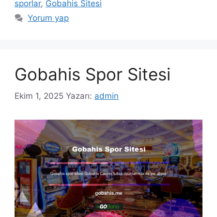
sporlar
,
Gobahis Sitesi
Yorum yap
Gobahis Spor Sitesi
Ekim 1, 2025
Yazarı:
admin