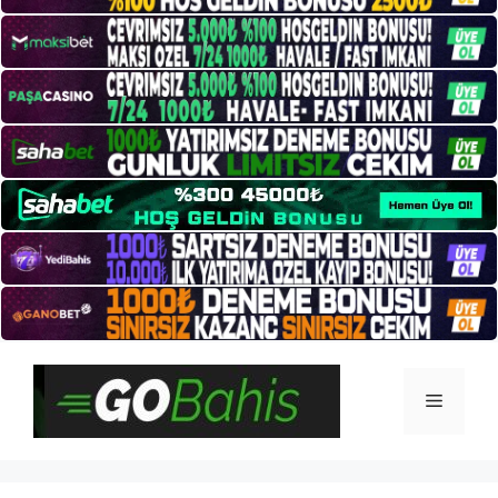
İçeriğe
atla
Menü