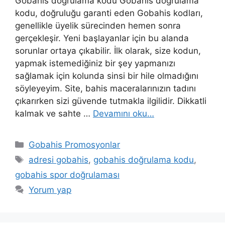
Gobahis doğrulama kodu Gobahis doğrulama
kodu, doğruluğu garanti eden Gobahis kodları,
genellikle üyelik sürecinden hemen sonra
gerçekleşir. Yeni başlayanlar için bu alanda
sorunlar ortaya çıkabilir. İlk olarak, size kodun,
yapmak istemediğiniz bir şey yapmanızı
sağlamak için kolunda sinsi bir hile olmadığını
söyleyeyim. Site, bahis maceralarınızın tadını
çıkarırken sizi güvende tutmakla ilgilidir. Dikkatli
kalmak ve sahte …
Devamını oku…
Kategoriler
Gobahis Promosyonlar
Etiketler
adresi gobahis
,
gobahis doğrulama kodu
,
gobahis spor doğrulaması
Yorum yap