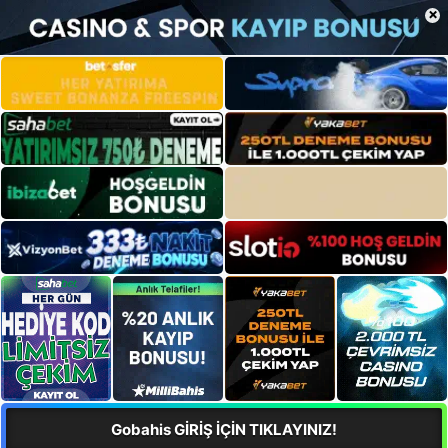
×
Gobahis GİRİŞ İÇİN TIKLAYINIZ!