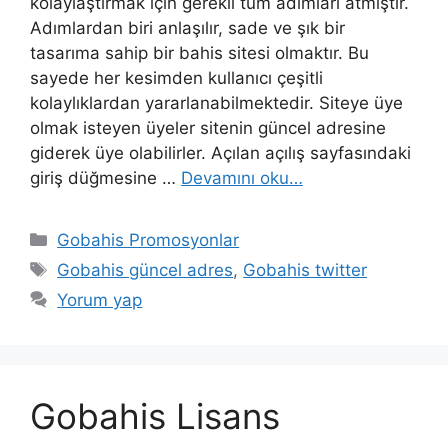
kolaylaştırmak için gerekli tüm adımları atmıştır.
Adımlardan biri anlaşılır, sade ve şık bir
tasarıma sahip bir bahis sitesi olmaktır. Bu
sayede her kesimden kullanıcı çeşitli
kolaylıklardan yararlanabilmektedir. Siteye üye
olmak isteyen üyeler sitenin güncel adresine
giderek üye olabilirler. Açılan açılış sayfasındaki
giriş düğmesine …
Devamını oku…
Kategoriler
Gobahis Promosyonlar
Etiketler
Gobahis güncel adres
,
Gobahis twitter
Yorum yap
Gobahis Lisans