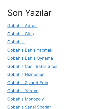
Son Yazılar
Gobahis Adresi
Gobahis Giriş
Gobahis
Gobahis Bahis Yapmak
Gobahis Bahis Oynama
Gobahis Canlı Bahis Sitesi
Gobahis Hizmetleri
Gobahis Ziyaret Edin
Gobahis Yardım
Gobahis Monopoly
Gobahis Sanal Sporlar