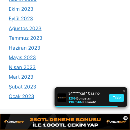
Ekim 2023
Eylül 2023
Ağustos 2023
Temmuz 2023
Haziran 2023
Mayıs 2023
Nisan 2023
Mart 2023
Şubat 2023
Ocak 2023
×
Avrasya'nın en büyük reklam platformunda olmak için
Microsoft Teams:
reklam@avrasyamarketing.com