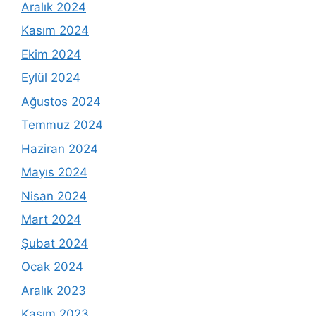
Aralık 2024
Kasım 2024
Ekim 2024
Eylül 2024
Ağustos 2024
Temmuz 2024
Haziran 2024
Mayıs 2024
Nisan 2024
Mart 2024
Şubat 2024
Ocak 2024
Aralık 2023
Kasım 2023