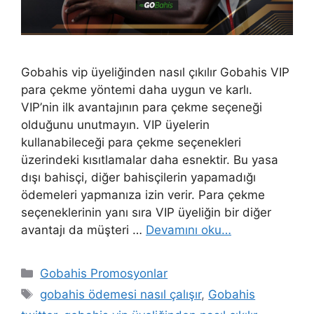
Gobahis vip üyeliğinden nasıl çıkılır Gobahis VIP
para çekme yöntemi daha uygun ve karlı.
VIP’nin ilk avantajının para çekme seçeneği
olduğunu unutmayın. VIP üyelerin
kullanabileceği para çekme seçenekleri
üzerindeki kısıtlamalar daha esnektir. Bu yasa
dışı bahisçi, diğer bahisçilerin yapamadığı
ödemeleri yapmanıza izin verir. Para çekme
seçeneklerinin yanı sıra VIP üyeliğin bir diğer
avantajı da müşteri …
Devamını oku…
Kategoriler
Gobahis Promosyonlar
Etiketler
gobahis ödemesi nasıl çalışır
,
Gobahis