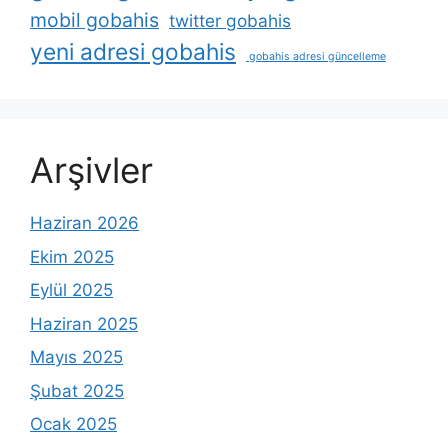
mobil gobahis
twitter gobahis
yeni adresi gobahis
gobahis adresi güncelleme
Arşivler
Haziran 2026
Ekim 2025
Eylül 2025
Haziran 2025
Mayıs 2025
Şubat 2025
Ocak 2025