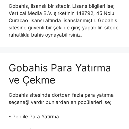
Gobahis, lisanslı bir sitedir. Lisans bilgileri ise;
Vertical Media B.V. şirketinin 148792, 45 Nolu
Curacao lisansı altında lisanslanmıştır. Gobahis
sitesine güvenli bir şekilde giriş yapabilir, sitede
rahatlıkla bahis oynayabilirsiniz.
Gobahis Para Yatırma
ve Çekme
Gobahis sitesinde dörtden fazla para yatırma
seçeneği vardır bunlardan en popülerleri ise;
- Pep ile Para Yatırma