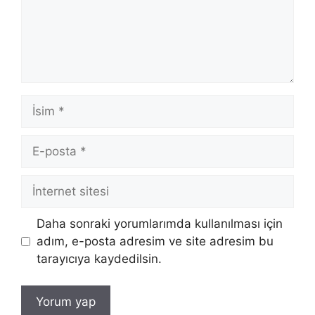
İsim
E-
posta
İnternet
sitesi
Daha sonraki yorumlarımda kullanılması için
adım, e-posta adresim ve site adresim bu
tarayıcıya kaydedilsin.