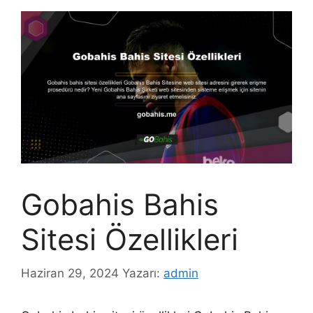
Gobahis Bahis
Sitesi Özellikleri
Haziran 29, 2024
Yazarı:
admin