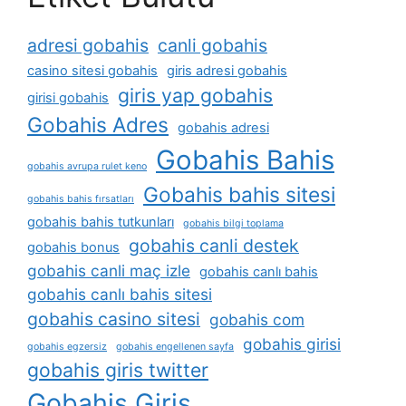
adresi gobahis
canli gobahis
casino sitesi gobahis
giris adresi gobahis
giris yap gobahis
girisi gobahis
Gobahis Adres
gobahis adresi
Gobahis Bahis
gobahis avrupa rulet keno
Gobahis bahis sitesi
gobahis bahis fırsatları
gobahis bahis tutkunları
gobahis bilgi toplama
gobahis canli destek
gobahis bonus
gobahis canli maç izle
gobahis canlı bahis
gobahis canlı bahis sitesi
gobahis casino sitesi
gobahis com
gobahis girisi
gobahis egzersiz
gobahis engellenen sayfa
gobahis giris twitter
Gobahis Giriş