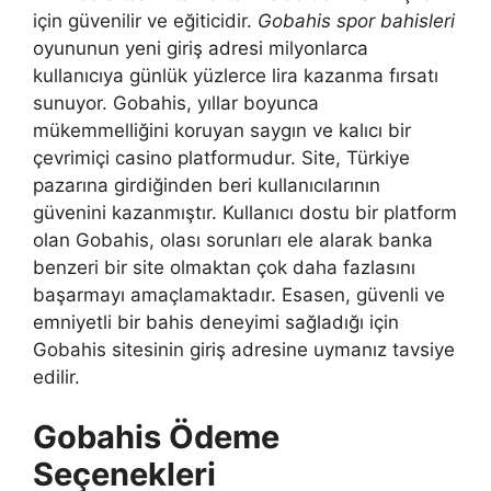
için güvenilir ve eğiticidir.
Gobahis spor bahisleri
oyununun yeni giriş adresi milyonlarca
kullanıcıya günlük yüzlerce lira kazanma fırsatı
sunuyor. Gobahis, yıllar boyunca
mükemmelliğini koruyan saygın ve kalıcı bir
çevrimiçi casino platformudur. Site, Türkiye
pazarına girdiğinden beri kullanıcılarının
güvenini kazanmıştır. Kullanıcı dostu bir platform
olan Gobahis, olası sorunları ele alarak banka
benzeri bir site olmaktan çok daha fazlasını
başarmayı amaçlamaktadır. Esasen, güvenli ve
emniyetli bir bahis deneyimi sağladığı için
Gobahis sitesinin giriş adresine uymanız tavsiye
edilir.
Gobahis Ödeme
Seçenekleri