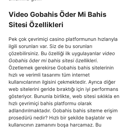
Video Gobahis Öder Mi Bahis
Sitesi Özellikleri
Pek çok çevrimiçi casino platformunun hızlarıyla
ilgili sorunları var. Siz de bu sorunları
çözebilirsiniz. Bu özelliği ilk uygulayanlar
video
Gobahis öder mi bahis sitesi özellikleri
.
Özetlemek gerekirse Gobahis bahis sitelerinin
hızlı ve verimli tasarımı tüm internet
kullanıcılarının ilgisini çekmektedir. Ayrıca diğer
web sitelerini geride bıraktığı için iyi performans
gösteriyor. Bununla birlikte, web sitesi sıklıkla en
hızlı çevrimiçi bahis platformu olarak
adlandırılmaktadır. Gobahis bahis siteme erişim
prosedürü nedir? Hızlı bir şekilde başlatılır ve
kullanıcının zamanını boşa harcamaz. Bu