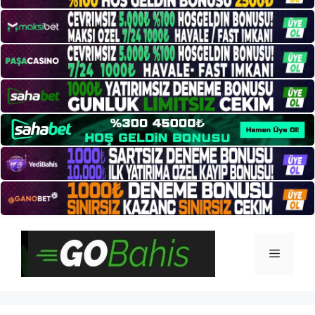
İçeriğe
atla
Menü