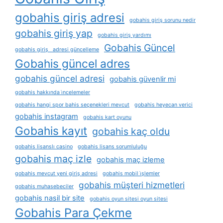
gobahis giriş adresi
gobahis giriş sorunu nedir
gobahis giriş yap
gobahis giriş yardımı
Gobahis Güncel
gobahis giriş adresi güncelleme
Gobahis güncel adres
gobahis güncel adresi
gobahis güvenlir mi
gobahis hakkında i̇ncelemeler
gobahis hangi spor bahis seçenekleri mevcut
gobahis heyecan verici
gobahis instagram
gobahis kart oyunu
Gobahis kayıt
gobahis kaç oldu
gobahis lisanslı casino
gobahis lisans sorumluluğu
gobahis maç izle
gobahis maç izleme
gobahis mevcut yeni giriş adresi
gobahis mobil i̇şlemler
gobahis müşteri hizmetleri
gobahis muhasebeciler
gobahis nasil bir site
gobahis oyun sitesi oyun sitesi
Gobahis Para Çekme