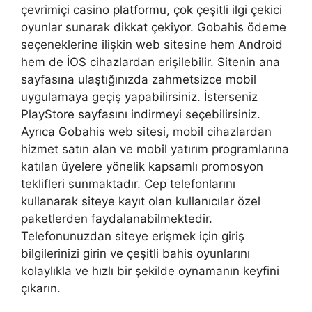
çevrimiçi casino platformu, çok çeşitli ilgi çekici
oyunlar sunarak dikkat çekiyor. Gobahis ödeme
seçeneklerine ilişkin web sitesine hem Android
hem de İOS cihazlardan erişilebilir. Sitenin ana
sayfasına ulaştığınızda zahmetsizce mobil
uygulamaya geçiş yapabilirsiniz. İsterseniz
PlayStore sayfasını indirmeyi seçebilirsiniz.
Ayrıca Gobahis web sitesi, mobil cihazlardan
hizmet satın alan ve mobil yatırım programlarına
katılan üyelere yönelik kapsamlı promosyon
teklifleri sunmaktadır. Cep telefonlarını
kullanarak siteye kayıt olan kullanıcılar özel
paketlerden faydalanabilmektedir.
Telefonunuzdan siteye erişmek için giriş
bilgilerinizi girin ve çeşitli bahis oyunlarını
kolaylıkla ve hızlı bir şekilde oynamanın keyfini
çıkarın.