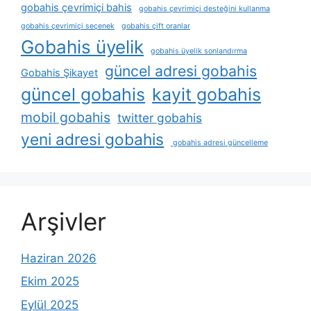
gobahis çevrimiçi bahis
gobahis çevrimiçi desteğini kullanma
gobahis çevrimiçi seçenek
gobahis çift oranlar
Gobahis üyelik
gobahis üyelik sonlandırma
güncel adresi gobahis
Gobahis Şikayet
güncel gobahis
kayit gobahis
mobil gobahis
twitter gobahis
yeni adresi gobahis
gobahis adresi güncelleme
Arşivler
Haziran 2026
Ekim 2025
Eylül 2025