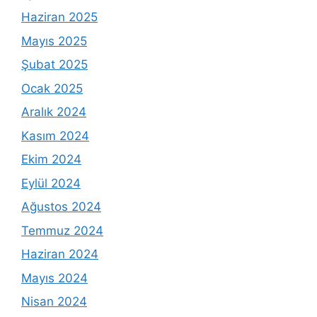
Haziran 2025
Mayıs 2025
Şubat 2025
Ocak 2025
Aralık 2024
Kasım 2024
Ekim 2024
Eylül 2024
Ağustos 2024
Temmuz 2024
Haziran 2024
Mayıs 2024
Nisan 2024