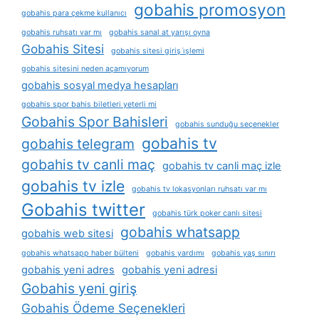
gobahis promosyon
gobahis para çekme kullanıcı
gobahis ruhsatı var mı
gobahis sanal at yarışı oyna
Gobahis Sitesi
gobahis sitesi giriş i̇şlemi
gobahis sitesini neden açamıyorum
gobahis sosyal medya hesapları
gobahis spor bahis biletleri yeterli mi
Gobahis Spor Bahisleri
gobahis sunduğu seçenekler
gobahis tv
gobahis telegram
gobahis tv canli maç
gobahis tv canli maç izle
gobahis tv izle
gobahis tv lokasyonları ruhsatı var mı
Gobahis twitter
gobahis türk poker canlı sitesi
gobahis whatsapp
gobahis web sitesi
gobahis whatsapp haber bülteni
gobahis yardımı
gobahis yaş sınırı
gobahis yeni adres
gobahis yeni adresi
Gobahis yeni giriş
Gobahis Ödeme Seçenekleri