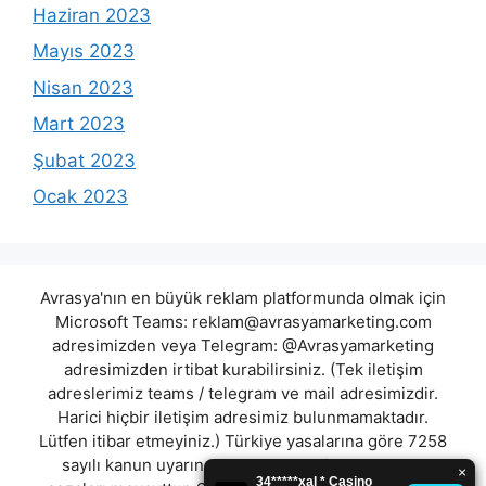
Haziran 2023
Mayıs 2023
Nisan 2023
Mart 2023
Şubat 2023
Ocak 2023
Avrasya'nın en büyük reklam platformunda olmak için
Microsoft Teams:
reklam@avrasyamarketing.com
adresimizden veya Telegram: @Avrasyamarketing
adresimizden irtibat kurabilirsiniz. (Tek iletişim
adreslerimiz teams / telegram ve mail adresimizdir.
Harici hiçbir iletişim adresimiz bulunmamaktadır.
Lütfen itibar etmeyiniz.) Türkiye yasalarına göre 7258
sayılı kanun uyarınca yasa dışı bahis oynamanın