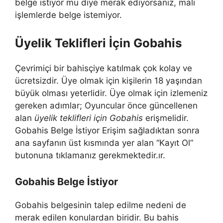
belge istiyor mu diye merak ediyorsanız, mali
işlemlerde belge istemiyor.
Üyelik Teklifleri İçin Gobahis
Çevrimiçi bir bahisçiye katılmak çok kolay ve
ücretsizdir. Üye olmak için kişilerin 18 yaşından
büyük olması yeterlidir. Üye olmak için izlemeniz
gereken adımlar; Oyuncular önce güncellenen
alan
üyelik teklifleri için
Gobahis
erişmelidir.
Gobahis Belge İstiyor Erişim sağladıktan sonra
ana sayfanın üst kısmında yer alan “Kayıt Ol”
butonuna tıklamanız gerekmektedir.ır.
Gobahis Belge İstiyor
Gobahis belgesinin talep edilme nedeni de
merak edilen konulardan biridir. Bu bahis