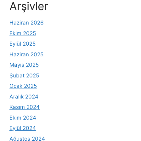
Arşivler
Haziran 2026
Ekim 2025
Eylül 2025
Haziran 2025
Mayıs 2025
Şubat 2025
Ocak 2025
Aralık 2024
Kasım 2024
Ekim 2024
Eylül 2024
Ağustos 2024