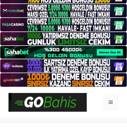
İçeriğe
atla
Menü