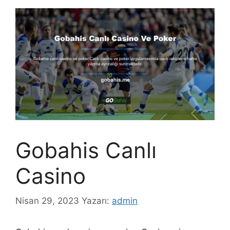
Gobahis Canlı
Casino
Nisan 29, 2023
Yazarı:
admin