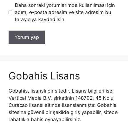
Daha sonraki yorumlarımda kullanılması için
adım, e-posta adresim ve site adresim bu
tarayıcıya kaydedilsin.
Gobahis Lisans
Gobahis, lisanslı bir sitedir. Lisans bilgileri ise;
Vertical Media B.V. şirketinin 148792, 45 Nolu
Curacao lisansı altında lisanslanmıştır. Gobahis
sitesine güvenli bir şekilde giriş yapabilir, sitede
rahatlıkla bahis oynayabilirsiniz.