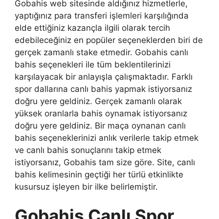
Gobahis web sitesinde aldığınız hizmetlerle,
yaptığınız para transferi işlemleri karşılığında
elde ettiğiniz kazançla ilgili olarak tercih
edebileceğiniz en popüler seçeneklerden biri de
gerçek zamanlı stake etmedir. Gobahis canlı
bahis seçenekleri ile tüm beklentilerinizi
karşılayacak bir anlayışla çalışmaktadır. Farklı
spor dallarına canlı bahis yapmak istiyorsanız
doğru yere geldiniz. Gerçek zamanlı olarak
yüksek oranlarla bahis oynamak istiyorsanız
doğru yere geldiniz. Bir maça oynanan canlı
bahis seçeneklerinizi anlık verilerle takip etmek
ve canlı bahis sonuçlarını takip etmek
istiyorsanız, Gobahis tam size göre. Site, canlı
bahis kelimesinin geçtiği her türlü etkinlikte
kusursuz işleyen bir ilke belirlemiştir.
Gobahis Canlı Spor