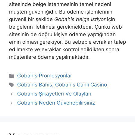
sitesinde belge istenmesinin temel nedeni
müşteri güvenliğidir. Bu ödeme işlemlerinin
güvenli bir şekilde
Gobahis belge istiyor
için
belgelerin iletilmesi gerekmektedir. Çünkü web
sitesinin de doğru kişiye ödeme yaptığından
emin olması gerekiyor. Bu sebeple evraklar talep
edilmekte ve evraklar kontrol edildikten sonra
müşterilere ödeme yapılmaktadır.
Kategoriler
Gobahis Promosyonlar
Etiketler
Gobahis Bahis
,
Gobahis Canlı Casino
Gobahis Şikayetleri Ve Olayları
Gobahis Neden Güvenebilirsiniz