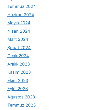
Temmuz 2024
Haziran 2024
Mayıs 2024
Nisan 2024
Mart 2024
Şubat 2024
Ocak 2024
Aralık 2023
Kasım 2023
Ekim 2023
Eylül 2023
Ağustos 2023
Temmuz 2023