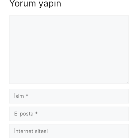
Yorum yapın
Yorum
İsim
E-
posta
İnternet
sitesi