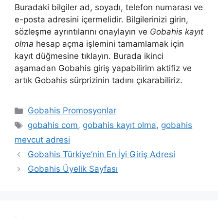
Buradaki bilgiler ad, soyadı, telefon numarası ve
e-posta adresini içermelidir. Bilgilerinizi girin,
sözleşme ayrıntılarını onaylayın ve
Gobahis kayıt
olma
hesap açma işlemini tamamlamak için
kayıt düğmesine tıklayın. Burada ikinci
aşamadan Gobahis giriş yapabilirim aktifiz ve
artık Gobahis sürprizinin tadını çıkarabiliriz.
Kategoriler
Gobahis Promosyonlar
Etiketler
gobahis com
,
gobahis kayıt olma
,
gobahis
mevcut adresi
Gobahis Türkiye’nin En İyi Giriş Adresi
Gobahis Üyelik Sayfası