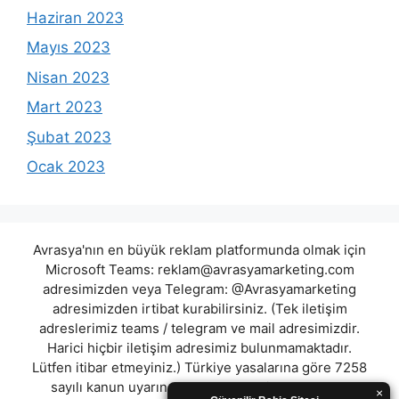
Haziran 2023
Mayıs 2023
Nisan 2023
Mart 2023
Şubat 2023
Ocak 2023
Avrasya'nın en büyük reklam platformunda olmak için
Microsoft Teams:
reklam@avrasyamarketing.com
adresimizden veya Telegram: @Avrasyamarketing
adresimizden irtibat kurabilirsiniz. (Tek iletişim
adreslerimiz teams / telegram ve mail adresimizdir.
Harici hiçbir iletişim adresimiz bulunmamaktadır.
Lütfen itibar etmeyiniz.) Türkiye yasalarına göre 7258
sayılı kanun uyarınca yasa dışı bahis oynamanın