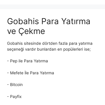
Gobahis Para Yatırma
ve Çekme
Gobahis sitesinde dörtden fazla para yatırma
seçeneği vardır bunlardan en popülerleri ise;
- Pep ile Para Yatırma
- Mefete İle Para Yatırma
- Bitcoin
- Payfix