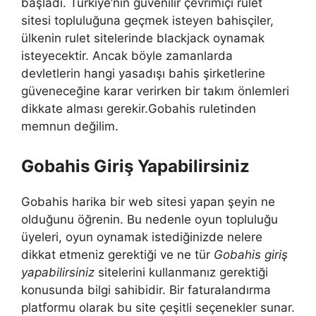
başladı. Türkiye’nin güvenilir çevrimiçi rulet
sitesi topluluğuna geçmek isteyen bahisçiler,
ülkenin rulet sitelerinde blackjack oynamak
isteyecektir. Ancak böyle zamanlarda
devletlerin hangi yasadışı bahis şirketlerine
güveneceğine karar verirken bir takım önlemleri
dikkate alması gerekir.Gobahis ruletinden
memnun değilim.
Gobahis Giriş Yapabilirsiniz
Gobahis harika bir web sitesi yapan şeyin ne
olduğunu öğrenin. Bu nedenle oyun topluluğu
üyeleri, oyun oynamak istediğinizde nelere
dikkat etmeniz gerektiği ve ne tür
Gobahis giriş
yapabilirsiniz
sitelerini kullanmanız gerektiği
konusunda bilgi sahibidir. Bir faturalandırma
platformu olarak bu site çeşitli seçenekler sunar.