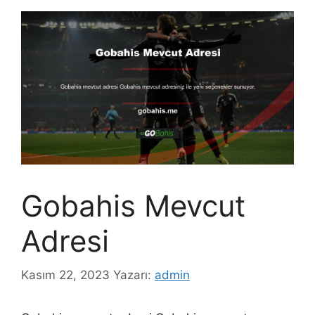
Gobahis Mevcut
Adresi
Kasım 22, 2023
Yazarı:
admin