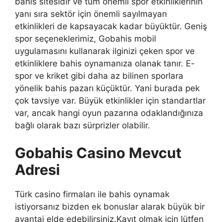
bahis sitesidir ve tüm önemli spor etkinliklerinin
yanı sıra sektör için önemli sayılmayan
etkinlikleri de kapsayacak kadar büyüktür. Geniş
spor seçeneklerimiz, Gobahis mobil
uygulamasını kullanarak ilginizi çeken spor ve
etkinliklere bahis oynamanıza olanak tanır. E-
spor ve kriket gibi daha az bilinen sporlara
yönelik bahis pazarı küçüktür. Yani burada pek
çok tavsiye var. Büyük etkinlikler için standartlar
var, ancak hangi oyun pazarına odaklandığınıza
bağlı olarak bazı sürprizler olabilir.
Gobahis Casino Mevcut
Adresi
Türk casino firmaları ile bahis oynamak
istiyorsanız bizden ek bonuslar alarak büyük bir
avantaj elde edebilirsiniz.Kayıt olmak için lütfen