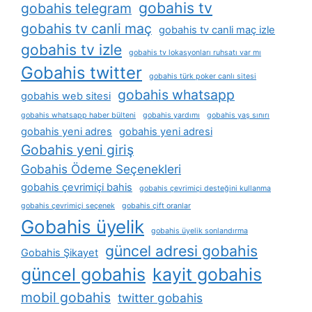
gobahis tv
gobahis telegram
gobahis tv canli maç
gobahis tv canli maç izle
gobahis tv izle
gobahis tv lokasyonları ruhsatı var mı
Gobahis twitter
gobahis türk poker canlı sitesi
gobahis whatsapp
gobahis web sitesi
gobahis whatsapp haber bülteni
gobahis yardımı
gobahis yaş sınırı
gobahis yeni adres
gobahis yeni adresi
Gobahis yeni giriş
Gobahis Ödeme Seçenekleri
gobahis çevrimiçi bahis
gobahis çevrimiçi desteğini kullanma
gobahis çevrimiçi seçenek
gobahis çift oranlar
Gobahis üyelik
gobahis üyelik sonlandırma
güncel adresi gobahis
Gobahis Şikayet
güncel gobahis
kayit gobahis
mobil gobahis
twitter gobahis