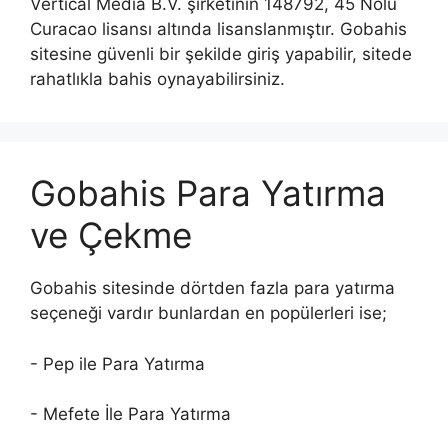
Vertical Media B.V. şirketinin 148792, 45 Nolu
Curacao lisansı altında lisanslanmıştır. Gobahis
sitesine güvenli bir şekilde giriş yapabilir, sitede
rahatlıkla bahis oynayabilirsiniz.
Gobahis Para Yatırma
ve Çekme
Gobahis sitesinde dörtden fazla para yatırma
seçeneği vardır bunlardan en popülerleri ise;
- Pep ile Para Yatırma
- Mefete İle Para Yatırma