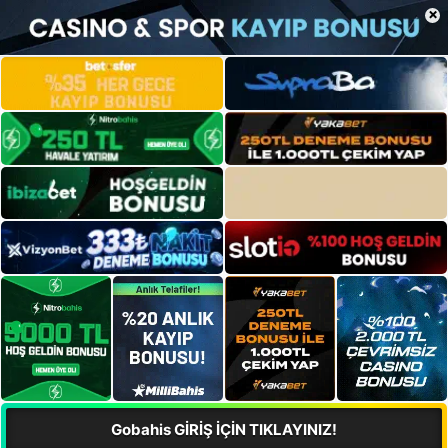
×
Gobahis GİRİŞ İÇİN TIKLAYINIZ!