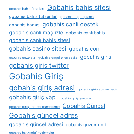
Gobahis bahis sitesi
gobahis bahis fırsatları
gobahis bahis tutkunları
gobahis bilgi toplama
gobahis canli destek
gobahis bonus
gobahis canli maç izle
gobahis canlı bahis
gobahis canlı bahis sitesi
gobahis casino sitesi
gobahis com
gobahis girisi
gobahis egzersiz
gobahis engellenen sayfa
gobahis giris twitter
Gobahis Giriş
gobahis giriş adresi
gobahis giriş sorunu nedir
gobahis giriş yap
gobahis giriş yardımı
Gobahis Güncel
gobahis giriş adresi güncelleme
Gobahis güncel adres
gobahis güncel adresi
gobahis güvenlir mi
gobahis hakkında i̇ncelemeler