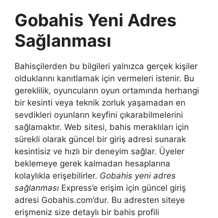
Gobahis Yeni Adres
Sağlanması
Bahisçilerden bu bilgileri yalnızca gerçek kişiler
olduklarını kanıtlamak için vermeleri istenir. Bu
gereklilik, oyuncuların oyun ortamında herhangi
bir kesinti veya teknik zorluk yaşamadan en
sevdikleri oyunların keyfini çıkarabilmelerini
sağlamaktır. Web sitesi, bahis meraklıları için
sürekli olarak güncel bir giriş adresi sunarak
kesintisiz ve hızlı bir deneyim sağlar. Üyeler
beklemeye gerek kalmadan hesaplarına
kolaylıkla erişebilirler.
Gobahis yeni adres
sağlanması
Express’e erişim için güncel giriş
adresi Gobahis.com’dur. Bu adresten siteye
erişmeniz size detaylı bir bahis profili