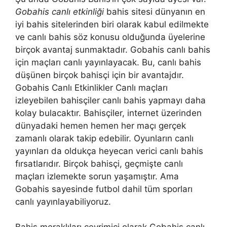
Gobahis canlı etkinliği
bahis sitesi dünyanın en
iyi bahis sitelerinden biri olarak kabul edilmekte
ve canlı bahis söz konusu olduğunda üyelerine
birçok avantaj sunmaktadır. Gobahis canlı bahis
için maçları canlı yayınlayacak. Bu, canlı bahis
düşünen birçok bahisçi için bir avantajdır.
Gobahis Canlı Etkinlikler Canlı maçları
izleyebilen bahisçiler canlı bahis yapmayı daha
kolay bulacaktır. Bahisçiler, internet üzerinden
dünyadaki hemen hemen her maçı gerçek
zamanlı olarak takip edebilir. Oyunların canlı
yayınları da oldukça heyecan verici canlı bahis
fırsatlarıdır. Birçok bahisçi, geçmişte canlı
maçları izlemekte sorun yaşamıştır. Ama
Gobahis sayesinde futbol dahil tüm sporları
canlı yayınlayabiliyoruz.