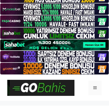
İçeriğe
atla
Menü