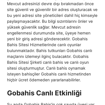
Mevcut adresinizi devre dışı bırakmadan önce
site güvenli ve güvenilir bir adres oluşturacak ve
bu yeni adresi site yöneticileri dahil hiç kimseyle
paylaşmayacaktır. Bu bilgi sızıntılarını önler ve
yüksek güvenlik sağlar. Mevcut adresin
engellenmesi durumunda site, üyeye hemen
yeni bir giriş adresi gönderecektir. Gobahis
Bahis Sitesi Hizmetlerinde canlı oyunlar
bulunmaktadır. Bahis tutkunları Gobahis canlı
maçlarını izlemeyi ilginç bulacaktır. Gobahis
Bahis Sitesi Şirketi canlı bahis ve canlı oyun
sitesi oluşturmuştur. Canlı bahis oynamak
isteyen bahisçiler Gobahis canlı hizmetinden
hiçbir ücret ödemeden yararlanabilirler.
Gobahis Canlı Etkinliği
Şu anda Gobahis Bahis’in çok sayıda üyesi var.