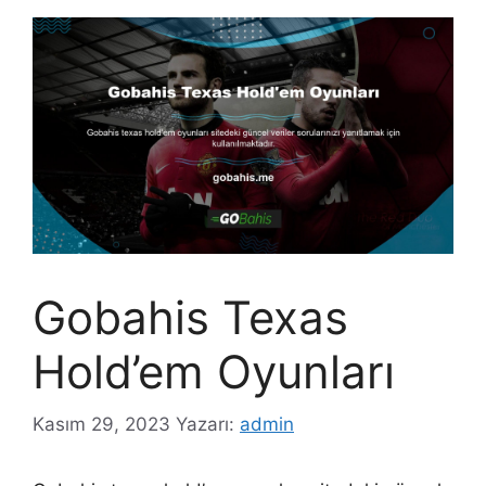
Gobahis Texas
Hold’em Oyunları
Kasım 29, 2023
Yazarı:
admin