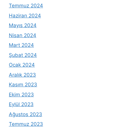
Temmuz 2024
Haziran 2024
Mayıs 2024
Nisan 2024
Mart 2024
Şubat 2024
Ocak 2024
Aralık 2023
Kasım 2023
Ekim 2023
Eylül 2023
Ağustos 2023
Temmuz 2023