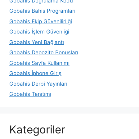
Gobahis Doğrulama Kodu
Gobahis Bahis Programları
Gobahis Ekip Güvenilirliği
Gobahis İşlem Güvenliği
Gobahis Yeni Bağlantı
Gobahis Depozito Bonusları
Gobahis Sayfa Kullanımı
Gobahis İphone Giriş
Gobahis Derbi Yayınları
Gobahis Tanıtımı
Kategoriler