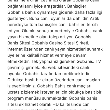
Bahis meraklıları çevrimiçi olarak Gobahis canlı
bağlantılarını iyice araştırdılar. Bahisçiler
Gobahis bahis oynamaya giderek daha fazla ilgi
gösteriyor. Buna canlı oyunlar da dahildir. Artık
neredeyse tüm bahisçiler canlı bahisleri tercih
ediyor. Olumlu sonuçlar nedeniyle Gobahis canlı
yayın hizmetine olan talep artıyor. Gobahis
Bahis Sitesi Gobahis Casino Sitesi Şirketi,
internet üzerinden canlı yayın hizmetleri sunarak
üyelerine kaliteli hizmet vermeye devam
etmektedir. Tek yapmanız gereken Gobahis. TV
çevrimiçi girmek. Bu web sitesindeki canlı
oyunlar Gobahis tarafından üretilmektedir.
Oldukça basit bir ekran üzerinden canlı maçları
izleyebilirsiniz. Gobahis Bahis canlı maçları
ücretsiz izlemek isteyenler için oldukça basit bir
program menüsü sunmaktadır. Gobahis bahis
sitesi ek hizmet olarak HD kalitesinde canlı