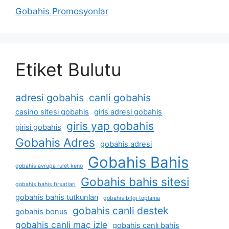
Gobahis Promosyonlar
Etiket Bulutu
adresi gobahis
canli gobahis
casino sitesi gobahis
giris adresi gobahis
giris yap gobahis
girisi gobahis
Gobahis Adres
gobahis adresi
Gobahis Bahis
gobahis avrupa rulet keno
Gobahis bahis sitesi
gobahis bahis fırsatları
gobahis bahis tutkunları
gobahis bilgi toplama
gobahis canli destek
gobahis bonus
gobahis canli maç izle
gobahis canlı bahis