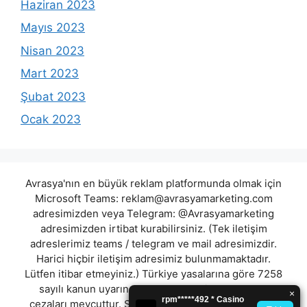
Haziran 2023
Mayıs 2023
Nisan 2023
Mart 2023
Şubat 2023
Ocak 2023
Avrasya'nın en büyük reklam platformunda olmak için
Microsoft Teams:
reklam@avrasyamarketing.com
adresimizden veya Telegram: @Avrasyamarketing
adresimizden irtibat kurabilirsiniz. (Tek iletişim
adreslerimiz teams / telegram ve mail adresimizdir.
Harici hiçbir iletişim adresimiz bulunmamaktadır.
Lütfen itibar etmeyiniz.) Türkiye yasalarına göre 7258
sayılı kanun uyarınca yasa dışı bahis oynamanın
cezaları mevcuttur. Şu an bulunduğunuz site hiç bir