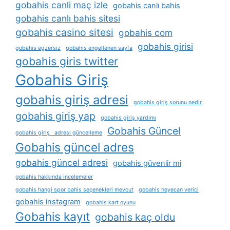
gobahis canli maç izle
gobahis canlı bahis
gobahis canlı bahis sitesi
gobahis casino sitesi
gobahis com
gobahis girisi
gobahis egzersiz
gobahis engellenen sayfa
gobahis giris twitter
Gobahis Giriş
gobahis giriş adresi
gobahis giriş sorunu nedir
gobahis giriş yap
gobahis giriş yardımı
Gobahis Güncel
gobahis giriş adresi güncelleme
Gobahis güncel adres
gobahis güncel adresi
gobahis güvenlir mi
gobahis hakkında i̇ncelemeler
gobahis hangi spor bahis seçenekleri mevcut
gobahis heyecan verici
gobahis instagram
gobahis kart oyunu
Gobahis kayıt
gobahis kaç oldu