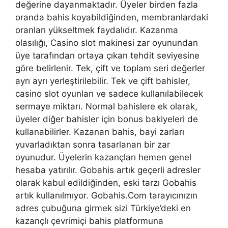
değerine dayanmaktadır. Üyeler birden fazla
oranda bahis koyabildiğinden, membranlardaki
oranları yükseltmek faydalıdır. Kazanma
olasılığı, Casino slot makinesi zar oyunundan
üye tarafından ortaya çıkan tehdit seviyesine
göre belirlenir. Tek, çift ve toplam seri değerler
ayrı ayrı yerleştirilebilir. Tek ve çift bahisler,
casino slot oyunları ve sadece kullanılabilecek
sermaye miktarı. Normal bahislere ek olarak,
üyeler diğer bahisler için bonus bakiyeleri de
kullanabilirler. Kazanan bahis, bayi zarları
yuvarladıktan sonra tasarlanan bir zar
oyunudur. Üyelerin kazançları hemen genel
hesaba yatırılır. Gobahis artık geçerli adresler
olarak kabul edildiğinden, eski tarzı Gobahis
artık kullanılmıyor. Gobahis.Com tarayıcınızın
adres çubuğuna girmek sizi Türkiye’deki en
kazançlı çevrimiçi bahis platformuna