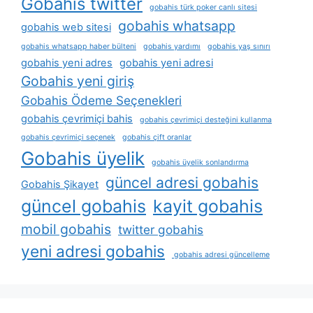
Gobahis twitter
gobahis türk poker canlı sitesi
gobahis whatsapp
gobahis web sitesi
gobahis whatsapp haber bülteni
gobahis yardımı
gobahis yaş sınırı
gobahis yeni adres
gobahis yeni adresi
Gobahis yeni giriş
Gobahis Ödeme Seçenekleri
gobahis çevrimiçi bahis
gobahis çevrimiçi desteğini kullanma
gobahis çevrimiçi seçenek
gobahis çift oranlar
Gobahis üyelik
gobahis üyelik sonlandırma
güncel adresi gobahis
Gobahis Şikayet
güncel gobahis
kayit gobahis
mobil gobahis
twitter gobahis
yeni adresi gobahis
gobahis adresi güncelleme