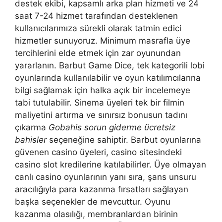
destek ekibi, kapsamlı arka plan hizmeti ve 24
saat 7-24 hizmet tarafından desteklenen
kullanıcılarımıza sürekli olarak tatmin edici
hizmetler sunuyoruz. Minimum masrafla üye
tercihlerini elde etmek için zar oyunundan
yararlanın. Barbut Game Dice, tek kategorili lobi
oyunlarında kullanılabilir ve oyun katılımcılarına
bilgi sağlamak için halka açık bir incelemeye
tabi tutulabilir. Sinema üyeleri tek bir filmin
maliyetini artırma ve sınırsız bonusun tadını
çıkarma
Gobahis sorun giderme ücretsiz
bahisler
seçeneğine sahiptir. Barbut oyunlarına
güvenen casino üyeleri, casino sitesindeki
casino slot kredilerine katılabilirler. Üye olmayan
canlı casino oyunlarının yanı sıra, şans unsuru
aracılığıyla para kazanma fırsatları sağlayan
başka seçenekler de mevcuttur. Oyunu
kazanma olasılığı, membranlardan birinin