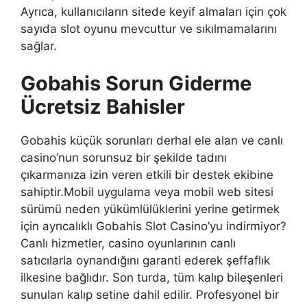
Ayrıca, kullanıcıların sitede keyif almaları için çok
sayıda slot oyunu mevcuttur ve sıkılmamalarını
sağlar.
Gobahis Sorun Giderme
Ücretsiz Bahisler
Gobahis küçük sorunları derhal ele alan ve canlı
casino’nun sorunsuz bir şekilde tadını
çıkarmanıza izin veren etkili bir destek ekibine
sahiptir.Mobil uygulama veya mobil web sitesi
sürümü neden yükümlülüklerini yerine getirmek
için ayrıcalıklı Gobahis Slot Casino’yu indirmiyor?
Canlı hizmetler, casino oyunlarının canlı
satıcılarla oynandığını garanti ederek şeffaflık
ilkesine bağlıdır. Son turda, tüm kalıp bileşenleri
sunulan kalıp setine dahil edilir. Profesyonel bir