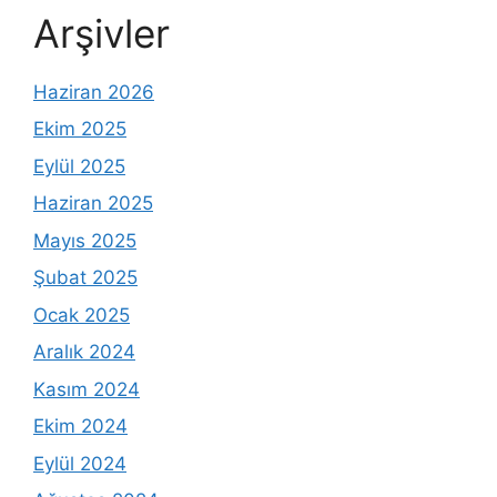
Arşivler
Haziran 2026
Ekim 2025
Eylül 2025
Haziran 2025
Mayıs 2025
Şubat 2025
Ocak 2025
Aralık 2024
Kasım 2024
Ekim 2024
Eylül 2024