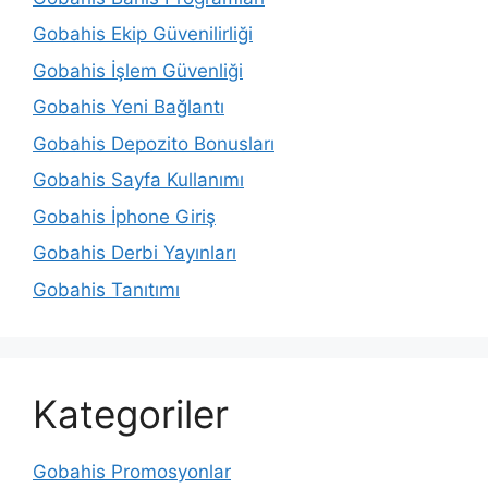
Gobahis Ekip Güvenilirliği
Gobahis İşlem Güvenliği
Gobahis Yeni Bağlantı
Gobahis Depozito Bonusları
Gobahis Sayfa Kullanımı
Gobahis İphone Giriş
Gobahis Derbi Yayınları
Gobahis Tanıtımı
Kategoriler
Gobahis Promosyonlar