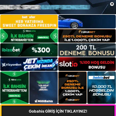
×
Gobahis GİRİŞ İÇİN TIKLAYINIZ!