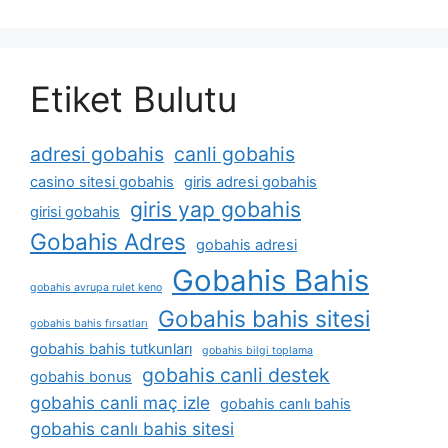
Etiket Bulutu
adresi gobahis
canli gobahis
casino sitesi gobahis
giris adresi gobahis
giris yap gobahis
girisi gobahis
Gobahis Adres
gobahis adresi
Gobahis Bahis
gobahis avrupa rulet keno
Gobahis bahis sitesi
gobahis bahis fırsatları
gobahis bahis tutkunları
gobahis bilgi toplama
gobahis canli destek
gobahis bonus
gobahis canli maç izle
gobahis canlı bahis
gobahis canlı bahis sitesi