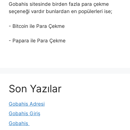
Gobahis sitesinde birden fazla para çekme
seçeneği vardır bunlardan en popülerleri ise;
- Bitcoin ile Para Çekme
- Papara ile Para Çekme
Son Yazılar
Gobahis Adresi
Gobahis Giriş
Gobahis