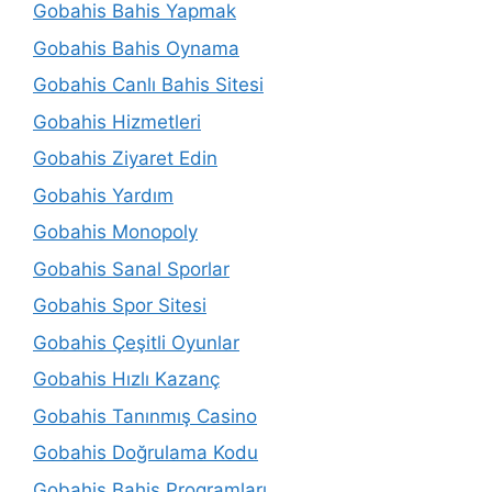
Gobahis Bahis Yapmak
Gobahis Bahis Oynama
Gobahis Canlı Bahis Sitesi
Gobahis Hizmetleri
Gobahis Ziyaret Edin
Gobahis Yardım
Gobahis Monopoly
Gobahis Sanal Sporlar
Gobahis Spor Sitesi
Gobahis Çeşitli Oyunlar
Gobahis Hızlı Kazanç
Gobahis Tanınmış Casino
Gobahis Doğrulama Kodu
Gobahis Bahis Programları