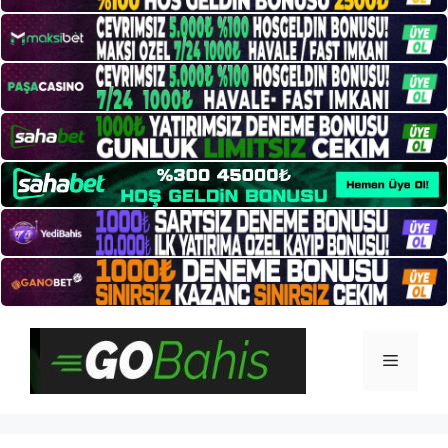
İçeriğe
atla
Menü