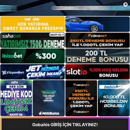
×
Gobahis GİRİŞ İÇİN TIKLAYINIZ!