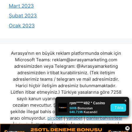
Mart 2023
Şubat 2023
Ocak 2023
Avrasya'nın en büyük reklam platformunda olmak için
Microsoft Teams:
reklam@avrasyamarketing.com
adresimizden veya Telegram: @Avrasyamarketing
adresimizden irtibat kurabilirsiniz. (Tek iletişim
adreslerimiz teams / telegram ve mail adresimizdir.
Harici hiçbir iletişim adresimiz bulunmamaktadır.
Lütfen itibar etmeyiniz.) Türkiye yasalarına göre 7258
sayılı kanun uyarınca yasa dışı bahis oynamanın
cezaları mevcuttur. Şu an bulunduğunuz site hiç bir
şekilde illegal bahis oyunları oynatmıyor ve oynamaya
aracı olmuyordur.
pirobet
|
yallabet
|
panterbahissitesi
|
jajawin
|
altaybet
|
bettikla
|
betxlargeguvenilirmi
|
×
jajawin
"