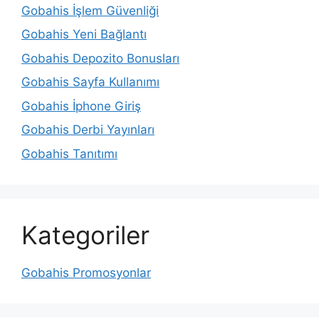
Gobahis İşlem Güvenliği
Gobahis Yeni Bağlantı
Gobahis Depozito Bonusları
Gobahis Sayfa Kullanımı
Gobahis İphone Giriş
Gobahis Derbi Yayınları
Gobahis Tanıtımı
Kategoriler
Gobahis Promosyonlar