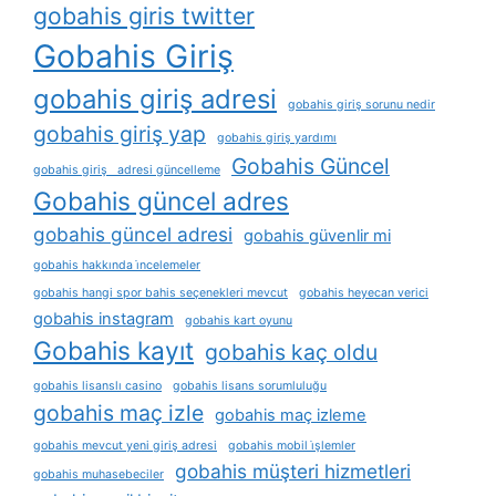
gobahis giris twitter
Gobahis Giriş
gobahis giriş adresi
gobahis giriş sorunu nedir
gobahis giriş yap
gobahis giriş yardımı
Gobahis Güncel
gobahis giriş adresi güncelleme
Gobahis güncel adres
gobahis güncel adresi
gobahis güvenlir mi
gobahis hakkında i̇ncelemeler
gobahis hangi spor bahis seçenekleri mevcut
gobahis heyecan verici
gobahis instagram
gobahis kart oyunu
Gobahis kayıt
gobahis kaç oldu
gobahis lisanslı casino
gobahis lisans sorumluluğu
gobahis maç izle
gobahis maç izleme
gobahis mevcut yeni giriş adresi
gobahis mobil i̇şlemler
gobahis müşteri hizmetleri
gobahis muhasebeciler