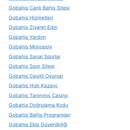
Gobahis Canlı Bahis Sitesi
Gobahis Hizmetleri
Gobahis Ziyaret Edin
Gobahis Yardım
Gobahis Monopoly
Gobahis Sanal Sporlar
Gobahis Spor Sitesi
Gobahis Çeşitli Oyunlar
Gobahis Hızlı Kazanç
Gobahis Tanınmış Casino
Gobahis Doğrulama Kodu
Gobahis Bahis Programları
Gobahis Ekip Güvenilirliği