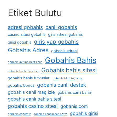
Etiket Bulutu
adresi gobahis
canli gobahis
casino sitesi gobahis
giris adresi gobahis
giris yap gobahis
girisi gobahis
Gobahis Adres
gobahis adresi
Gobahis Bahis
gobahis avrupa rulet keno
Gobahis bahis sitesi
gobahis bahis fırsatları
gobahis bahis tutkunları
gobahis bilgi toplama
gobahis canli destek
gobahis bonus
gobahis canli maç izle
gobahis canlı bahis
gobahis canlı bahis sitesi
gobahis casino sitesi
gobahis com
gobahis girisi
gobahis egzersiz
gobahis engellenen sayfa