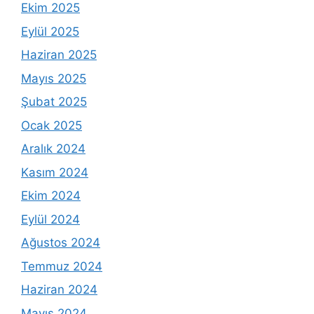
Ekim 2025
Eylül 2025
Haziran 2025
Mayıs 2025
Şubat 2025
Ocak 2025
Aralık 2024
Kasım 2024
Ekim 2024
Eylül 2024
Ağustos 2024
Temmuz 2024
Haziran 2024
Mayıs 2024