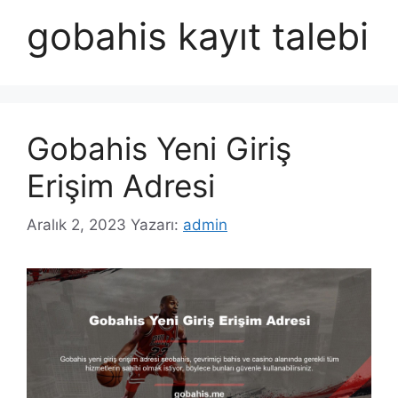
gobahis kayıt talebi
Gobahis Yeni Giriş
Erişim Adresi
Aralık 2, 2023
Yazarı:
admin