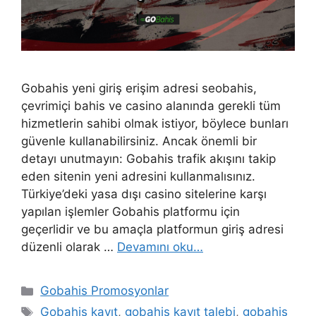
Gobahis yeni giriş erişim adresi seobahis,
çevrimiçi bahis ve casino alanında gerekli tüm
hizmetlerin sahibi olmak istiyor, böylece bunları
güvenle kullanabilirsiniz. Ancak önemli bir
detayı unutmayın: Gobahis trafik akışını takip
eden sitenin yeni adresini kullanmalısınız.
Türkiye’deki yasa dışı casino sitelerine karşı
yapılan işlemler Gobahis platformu için
geçerlidir ve bu amaçla platformun giriş adresi
düzenli olarak …
Devamını oku…
Kategoriler
Gobahis Promosyonlar
Etiketler
Gobahis kayıt
,
gobahis kayıt talebi
,
gobahis