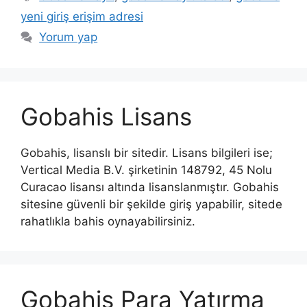
yeni giriş erişim adresi
Yorum yap
Gobahis Lisans
Gobahis, lisanslı bir sitedir. Lisans bilgileri ise;
Vertical Media B.V. şirketinin 148792, 45 Nolu
Curacao lisansı altında lisanslanmıştır. Gobahis
sitesine güvenli bir şekilde giriş yapabilir, sitede
rahatlıkla bahis oynayabilirsiniz.
Gobahis Para Yatırma