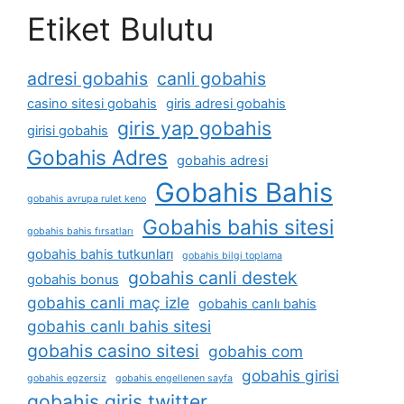
Etiket Bulutu
adresi gobahis
canli gobahis
casino sitesi gobahis
giris adresi gobahis
giris yap gobahis
girisi gobahis
Gobahis Adres
gobahis adresi
Gobahis Bahis
gobahis avrupa rulet keno
Gobahis bahis sitesi
gobahis bahis fırsatları
gobahis bahis tutkunları
gobahis bilgi toplama
gobahis canli destek
gobahis bonus
gobahis canli maç izle
gobahis canlı bahis
gobahis canlı bahis sitesi
gobahis casino sitesi
gobahis com
gobahis girisi
gobahis egzersiz
gobahis engellenen sayfa
gobahis giris twitter