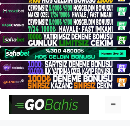
İçeriğe
atla
Menü