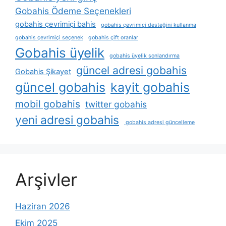
Gobahis Ödeme Seçenekleri
gobahis çevrimiçi bahis
gobahis çevrimiçi desteğini kullanma
gobahis çevrimiçi seçenek
gobahis çift oranlar
Gobahis üyelik
gobahis üyelik sonlandırma
güncel adresi gobahis
Gobahis Şikayet
güncel gobahis
kayit gobahis
mobil gobahis
twitter gobahis
yeni adresi gobahis
gobahis adresi güncelleme
Arşivler
Haziran 2026
Ekim 2025