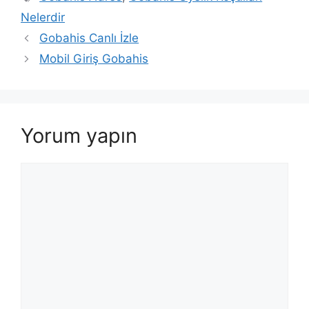
Nelerdir
Gobahis Canlı İzle
Mobil Giriş Gobahis
Yorum yapın
Yorum