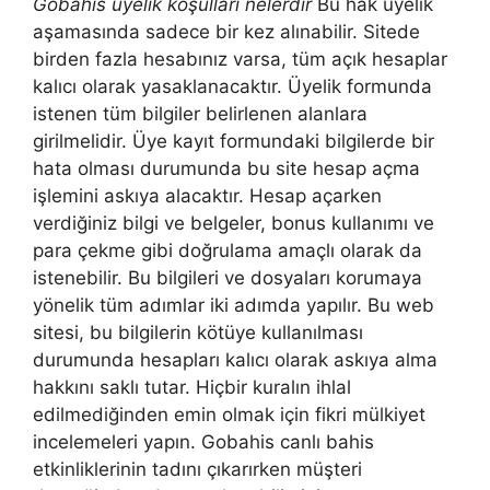
Gobahis üyelik koşulları nelerdir
Bu hak üyelik
aşamasında sadece bir kez alınabilir. Sitede
birden fazla hesabınız varsa, tüm açık hesaplar
kalıcı olarak yasaklanacaktır. Üyelik formunda
istenen tüm bilgiler belirlenen alanlara
girilmelidir. Üye kayıt formundaki bilgilerde bir
hata olması durumunda bu site hesap açma
işlemini askıya alacaktır. Hesap açarken
verdiğiniz bilgi ve belgeler, bonus kullanımı ve
para çekme gibi doğrulama amaçlı olarak da
istenebilir. Bu bilgileri ve dosyaları korumaya
yönelik tüm adımlar iki adımda yapılır. Bu web
sitesi, bu bilgilerin kötüye kullanılması
durumunda hesapları kalıcı olarak askıya alma
hakkını saklı tutar. Hiçbir kuralın ihlal
edilmediğinden emin olmak için fikri mülkiyet
incelemeleri yapın. Gobahis canlı bahis
etkinliklerinin tadını çıkarırken müşteri