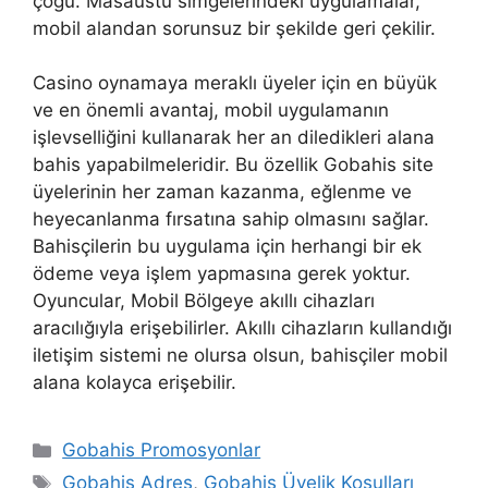
çoğu. Masaüstü simgelerindeki uygulamalar,
mobil alandan sorunsuz bir şekilde geri çekilir.
Casino oynamaya meraklı üyeler için en büyük
ve en önemli avantaj, mobil uygulamanın
işlevselliğini kullanarak her an diledikleri alana
bahis yapabilmeleridir. Bu özellik Gobahis site
üyelerinin her zaman kazanma, eğlenme ve
heyecanlanma fırsatına sahip olmasını sağlar.
Bahisçilerin bu uygulama için herhangi bir ek
ödeme veya işlem yapmasına gerek yoktur.
Oyuncular, Mobil Bölgeye akıllı cihazları
aracılığıyla erişebilirler. Akıllı cihazların kullandığı
iletişim sistemi ne olursa olsun, bahisçiler mobil
alana kolayca erişebilir.
Kategoriler
Gobahis Promosyonlar
Etiketler
Gobahis Adres
,
Gobahis Üyelik Koşulları