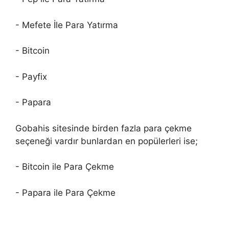
- Mefete İle Para Yatırma
- Bitcoin
- Payfix
- Papara
Gobahis sitesinde birden fazla para çekme
seçeneği vardır bunlardan en popülerleri ise;
- Bitcoin ile Para Çekme
- Papara ile Para Çekme