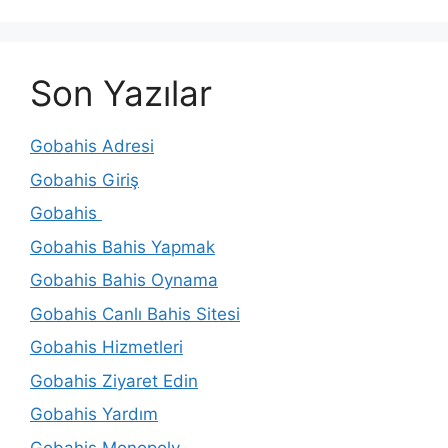
Son Yazılar
Gobahis Adresi
Gobahis Giriş
Gobahis
Gobahis Bahis Yapmak
Gobahis Bahis Oynama
Gobahis Canlı Bahis Sitesi
Gobahis Hizmetleri
Gobahis Ziyaret Edin
Gobahis Yardım
Gobahis Monopoly