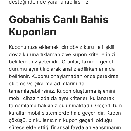
desteğinden de yararlanabilirsiniz.
Gobahis Canlı Bahis
Kuponları
Kuponunuza eklemek için döviz kuru ile ilişkili
döviz kuruna tıklamanız ve kupon kriterlerinizi
belirlemeniz yeterlidir. Oranlar, takımın genel
durumu ayrıntılı olarak analiz edilirken anında
belirlenir. Kuponu onaylamadan önce gerekirse
ekleme ve çıkarma adımlarını da
tamamlayabilirsiniz. Kupon oluşturma işlemini
mobil cihazınızda da aynı kriterleri kullanarak
tamamlama hakkınız bulunmaktadır. Geçerli tüm
kurallar mobil sistemlerde hala geçerlidir. Kupon
çöküşü, bir kullanıcının kupon geçerli olduğu
sürece elde ettiği finansal faydaları yansıtmanın