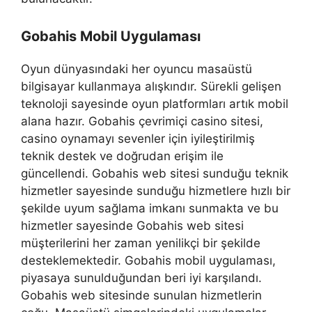
Gobahis Mobil Uygulaması
Oyun dünyasındaki her oyuncu masaüstü
bilgisayar kullanmaya alışkındır. Sürekli gelişen
teknoloji sayesinde oyun platformları artık mobil
alana hazır. Gobahis çevrimiçi casino sitesi,
casino oynamayı sevenler için iyileştirilmiş
teknik destek ve doğrudan erişim ile
güncellendi. Gobahis web sitesi sunduğu teknik
hizmetler sayesinde sunduğu hizmetlere hızlı bir
şekilde uyum sağlama imkanı sunmakta ve bu
hizmetler sayesinde Gobahis web sitesi
müşterilerini her zaman yenilikçi bir şekilde
desteklemektedir. Gobahis mobil uygulaması,
piyasaya sunulduğundan beri iyi karşılandı.
Gobahis web sitesinde sunulan hizmetlerin