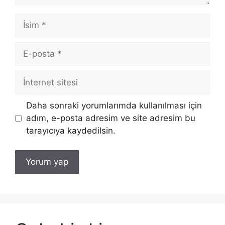
İsim
E-
posta
İnternet
sitesi
Daha sonraki yorumlarımda kullanılması için
adım, e-posta adresim ve site adresim bu
tarayıcıya kaydedilsin.