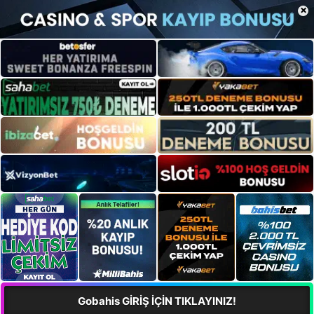
×
Gobahis GİRİŞ İÇİN TIKLAYINIZ!