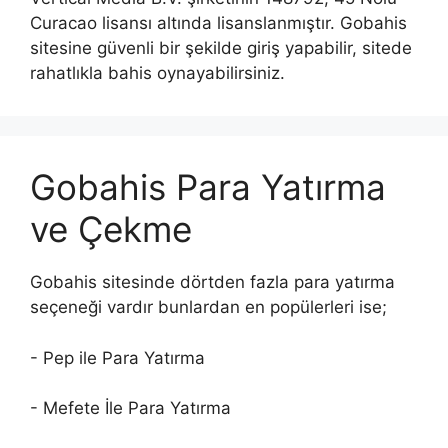
Curacao lisansı altında lisanslanmıştır. Gobahis
sitesine güvenli bir şekilde giriş yapabilir, sitede
rahatlıkla bahis oynayabilirsiniz.
Gobahis Para Yatırma
ve Çekme
Gobahis sitesinde dörtden fazla para yatırma
seçeneği vardır bunlardan en popülerleri ise;
- Pep ile Para Yatırma
- Mefete İle Para Yatırma