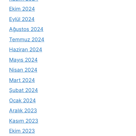
Ekim 2024
Eylül 2024
Ağustos 2024
Temmuz 2024
Haziran 2024
Mayıs 2024
Nisan 2024
Mart 2024
Şubat 2024
Ocak 2024
Aralık 2023
Kasım 2023
Ekim 2023