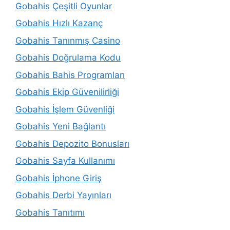
Gobahis Çeşitli Oyunlar
Gobahis Hızlı Kazanç
Gobahis Tanınmış Casino
Gobahis Doğrulama Kodu
Gobahis Bahis Programları
Gobahis Ekip Güvenilirliği
Gobahis İşlem Güvenliği
Gobahis Yeni Bağlantı
Gobahis Depozito Bonusları
Gobahis Sayfa Kullanımı
Gobahis İphone Giriş
Gobahis Derbi Yayınları
Gobahis Tanıtımı