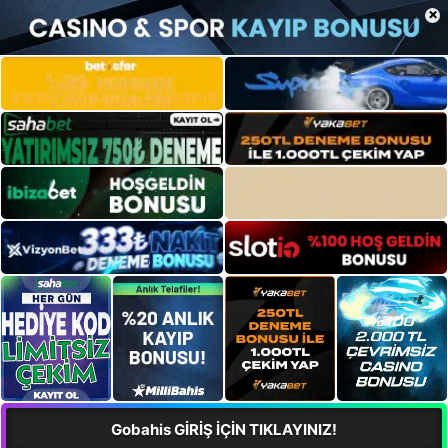
×
Gobahis GİRİŞ İÇİN TIKLAYINIZ!