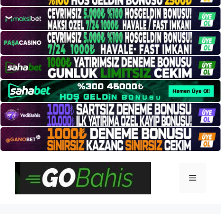
İçeriğe
atla
Menü