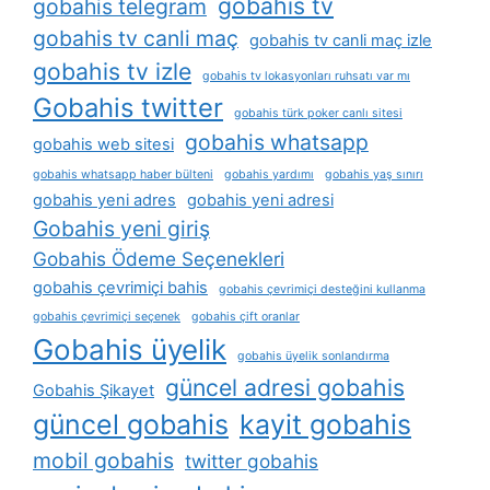
gobahis tv
gobahis telegram
gobahis tv canli maç
gobahis tv canli maç izle
gobahis tv izle
gobahis tv lokasyonları ruhsatı var mı
Gobahis twitter
gobahis türk poker canlı sitesi
gobahis whatsapp
gobahis web sitesi
gobahis whatsapp haber bülteni
gobahis yardımı
gobahis yaş sınırı
gobahis yeni adres
gobahis yeni adresi
Gobahis yeni giriş
Gobahis Ödeme Seçenekleri
gobahis çevrimiçi bahis
gobahis çevrimiçi desteğini kullanma
gobahis çevrimiçi seçenek
gobahis çift oranlar
Gobahis üyelik
gobahis üyelik sonlandırma
güncel adresi gobahis
Gobahis Şikayet
güncel gobahis
kayit gobahis
mobil gobahis
twitter gobahis