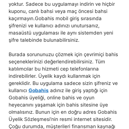
yoktur. Sadece bu uygulamayı indirin ve hiçbir
kuponu, canlı bahsi veya maç öncesi bahsi
kaçırmayın.Gobahis mobil giriş sırasında
şifrenizi ve kullanıcı adınızı unutursanız,
masaüstü uygulaması ile aynı sistemden yeni
şifre talebinde bulunabilirsiniz.
Burada sorununuzu çözmek için çevrimiçi bahis
seçeneklerinizi değerlendirebilirsiniz. Tüm
katılımcılar bu hizmeti cep telefonlarına
indirebilirler. Üyelik kaydı kullanmak için
gereklidir. Bu uygulama sadece sizin şifreniz ve
kullanıcı
Gobahis
adınız ile giriş yaptığı için
Gobahis üyeliği, online bahis ve oyun
heyecanını yaşamak için bahis sitesine üye
olmalısınız. Bunun için en doğru adres Gobahis
Üyelik Sözleşmesi’nin resmi internet sitesidir.
Çoğu durumda, müşterileri finansman kaynağı