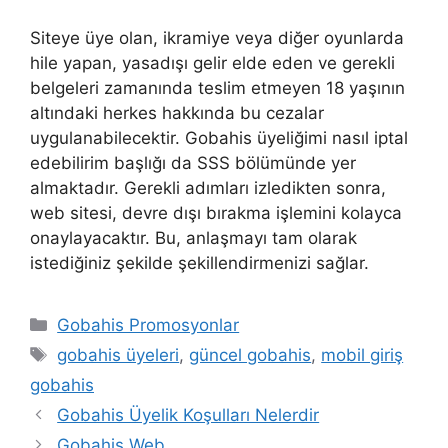
Siteye üye olan, ikramiye veya diğer oyunlarda
hile yapan, yasadışı gelir elde eden ve gerekli
belgeleri zamanında teslim etmeyen 18 yaşının
altındaki herkes hakkında bu cezalar
uygulanabilecektir. Gobahis üyeliğimi nasıl iptal
edebilirim başlığı da SSS bölümünde yer
almaktadır. Gerekli adımları izledikten sonra,
web sitesi, devre dışı bırakma işlemini kolayca
onaylayacaktır. Bu, anlaşmayı tam olarak
istediğiniz şekilde şekillendirmenizi sağlar.
Kategoriler
Gobahis Promosyonlar
Etiketler
gobahis üyeleri
,
güncel gobahis
,
mobil giriş
gobahis
Gobahis Üyelik Koşulları Nelerdir
Gobahis Web