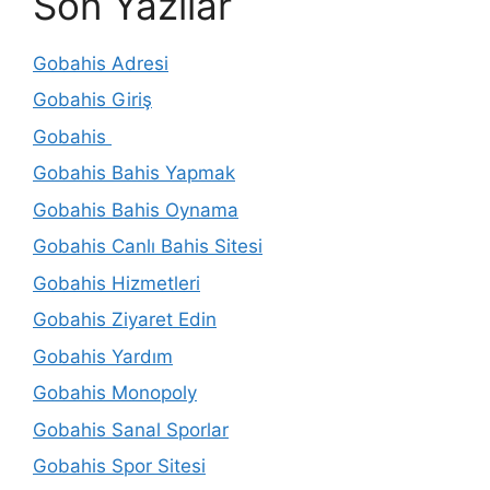
Son Yazılar
Gobahis Adresi
Gobahis Giriş
Gobahis
Gobahis Bahis Yapmak
Gobahis Bahis Oynama
Gobahis Canlı Bahis Sitesi
Gobahis Hizmetleri
Gobahis Ziyaret Edin
Gobahis Yardım
Gobahis Monopoly
Gobahis Sanal Sporlar
Gobahis Spor Sitesi