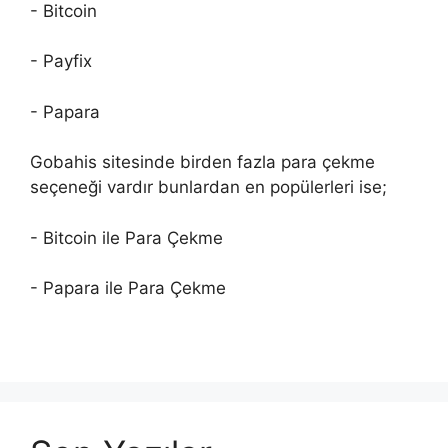
- Bitcoin
- Payfix
- Papara
Gobahis sitesinde birden fazla para çekme
seçeneği vardır bunlardan en popülerleri ise;
- Bitcoin ile Para Çekme
- Papara ile Para Çekme