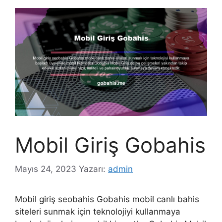
Mobil Giriş Gobahis
Mayıs 24, 2023
Yazarı:
admin
Mobil giriş seobahis Gobahis mobil canlı bahis
siteleri sunmak için teknolojiyi kullanmaya